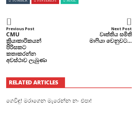
TUMBLR
PINTEREST
MAIL
Previous Post
Next Post
CMU
වෘත්තිය සමිති
ක්‍රියාකාරිකයන්
මාෆියා වෙනුවට...
පිරිසකට
කතාකරන්න
අවස්ථාව ලැබුණා
RELATED ARTICLES
ගෙවිඳු! මරාගෙන මැරෙන්න නං එපා!