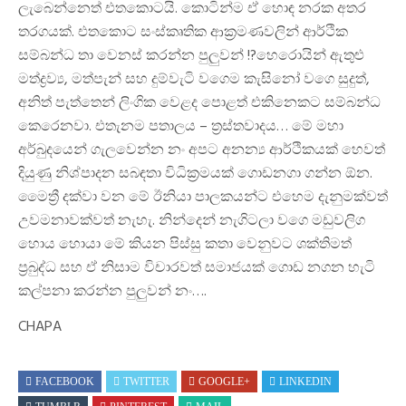
ලැබෙන්නෙත් එතකොටයි. කොටින්ම ඒ හොඳ නරක අතර
තරගයක්. එතකොට සංස්කෘතික ආක්‍රමණවලින් ආර්ථික
සම්බන්ධ තා වෙනස් කරන්න පුලුවන් !?හෙරොයින් ඇතුළු
මත්ද්‍රව්‍ය, මත්පැන් සහ දුම්වැටි වගෙම කැසිනෝ වගෙ සුදුත්,
අනිත් පැත්තෙන් ලිංගික වෙළද පොළත් එකිනෙකට සම්බන්ධ
කෙරෙනවා. එතැනම පතාලය – ත්‍රස්තවාදය… මේ මහා
අර්බුදයෙන් ගැලවෙන්න නං අපට අනන්‍ය ආර්ථිකයක් හෙවත්
දියුණු නිශ්පාදන සබඳතා විධික්‍රමයක් ගොඩනගා ගන්න ඕන.
මෛත්‍රී දක්වා වන මේ ඊනියා පාලකයන්ට එහෙම දැනුමක්වත්
උවමනාවක්වත් නැහැ. නින්දෙන් නැගිටලා වගෙ මඩුවලිග
හොය හොයා මේ කියන පිස්සු කතා වෙනුවට ශක්තිමත්
ප්‍රබුද්ධ සහ ඒ නිසාම විචාරවත් සමාජයක් ගොඩ නගන හැටි
කල්පනා කරන්න පුලුවන් නං….
CHAPA
FACEBOOK
TWITTER
GOOGLE+
LINKEDIN