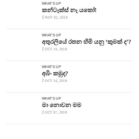
WHAT'S UP
කන්ටෑක්ස් නෑ යකෝ!
NOV 02, 2018
WHAT'S UP
අතුරලියේ රතන හිමි යනු ‘කුමක් ද’?
OCT 14, 2018
WHAT'S UP
අබිං කමුද?
OCT 14, 2018
WHAT'S UP
මා නොවන මම
OCT 07, 2018