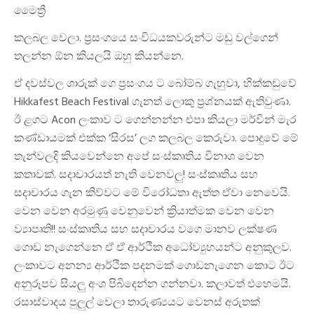
මෛත්‍රී
කලබල වෙලා. ප්‍රසංගයෙ සංවිධයකවරුන්ට මඩු වල්ගෙන්
තලන්න ඕන කියලයි ඔහු කියන්නෙ.
ඒ දවස්වල ශාරුක් ගෙ ප්‍රසංගය ට බෝම්බ ගැහුවා, හික්කඩුවේ
Hikkafest Beach Festival ගැනත් ලොකු ප්‍රශ්නයක් ඇතිවුණා.
ඊ ළගට Acon ලංකාව ට ගෙන්නන්න එපා කියලා මර්වින් මැර
කණ්ඩායමක් එක්ක ‘සිරස’ ලග කලබල කෙරුවා. පොදුවේ මේ
තැන්වලදි කියවෙන්නෙ අපේ සංස්කෘතිය විනාශ වෙන
කතාවක්. සදාචාරයත් නැති වෙනවලු! සංස්කෘතිය සහ
සදාචාරය ගැන කිව්වට මේ විරෝධතා ඇත්ත ඒවා නෙවෙයි.
වෙන වෙන අරමුණු වෙනුවෙන් ක්‍රියාත්මක වෙන වෙන
ව්‍යාපෘති!! සංස්කෘතිය සහ සදාචාරය වගෙ මානව ලක්ෂණ
ගොඩ නැගෙන්නෙ ඒ ඒ ආර්ථික අධෝව්‍යුහයන්ට අනුකුලව.
ලංකාවට අනන්‍ය ආර්ථික පදනමක් ගොඩනැගෙන කොට ඊට
අනුරූපව සියලු අංශ පිබිදෙන්න ගන්නවා. කලාවත් එහෙමයි.
රසාස්වාදය පුලුල් වෙලා තාරුණ්‍යයට වෙනස් අරුතක්