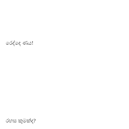
රෙද්දෙ ණය!
රහස කුමක්ද?