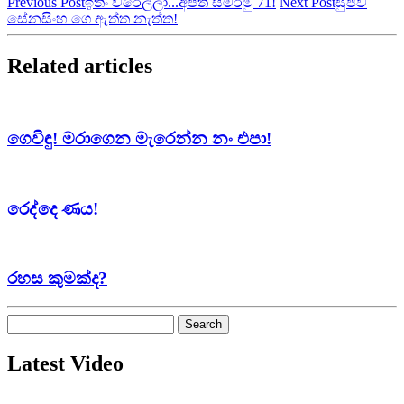
Previous Post
ඉතිං වරෙල්ලා...අපිත් සමරමු 71!
Next Post
සුජීව
සේනසිංහ ගෙ ඇත්ත නැත්ත!
Related articles
ගෙවිඳු! මරාගෙන මැරෙන්න නං එපා!
රෙද්දෙ ණය!
රහස කුමක්ද?
Search
for:
Latest Video