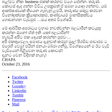
බැල්මට නිකං business එකක් කරනව වගෙ පේන්න. තරුණ
කොටස් ඇද ගන්න විවිධ උපක්‍රමත් ඒ සමඟ යොදා ගන්නව. යම්
ආකර්ෂණයක් තියෙන ගැහැනු ළමයි, තාරුණ්‍ය සතුටු කරවන
විනෝදාත්මක ක්‍රියාකාරකම්, කණ්ඩායම් මානසිකත්වය
ගොඩනගන වැඩමුළු …ඔය අතර විශේෂයි.
මේ ආර්ථික අපරාධය වහාම නවත්වන්න බලධාරීන් කටයුතු
කරන්න ඕනෙ! ඒත් ඉතිං කෝ බලධාරීන්?
හැබැයි අපිට එක දෙයක් කරන්න පුළුවං…
අපි එකතුවෙලා, සමාජය දැනුවත් කරමු! මුදල් පිරමීඩ ජාවාරම ට
එරෙහි වෙමු! එයින් ජනයා බේරා ගනිමු, විශේෂයෙන් ම ඊට වැඩි
වැඩියෙන් බිළිවෙන තරුණ කොටස්!
දැනට වෙන විදිහක් නැහැ!
CHAPA
October 23, 2016
Facebook
Twitter
Google+
Linkedin
Tumblr
Pinterest
Mail