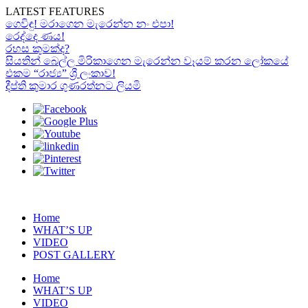
LATEST FEATURES
ගෙවිඳු! මරාගෙන මැරෙන්න නං එපා!
රෙද්දෙ ණය!
රහස කුමක්ද?
සියතින් බෙල්ල මිරිකාගෙන මැරෙන්න වෑයම් කරන ලෝකයේ
එකම “රාජ්‍ය” ශ්‍රී ලංකාව!
දීප්ති කුමාර ගුණරත්නට ලියමි
Home
WHAT’S UP
VIDEO
POST GALLERY
Home
WHAT’S UP
VIDEO