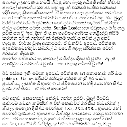
හොඳම උදාහරණය තමයි හිටපු මහා බැංකු අධිපති අජිත් නිවාඩ්
කබ්රාල් සම්බන්ධ කතාව. ඔහු මුලින් එක්සත් ජාතික පක්ෂයෙ
ඉදිරි පෙළ ක්‍රියාකාරිකයෙක්. ඒ සඳහා නාවල ප්‍රදේශයෙ තමන්ගෙ
ගෙදර කාර්යාලයකුත් පවත්වාගෙන ගියා. ඔය අතර ඔහු ඔය මුදල්
පිරමීඩ ජාවාරමේ ප්‍රධානියා හෝ ප්‍රධානියෙක් හැටියට චෝදනා
එල්ල වෙන්න පටන් ගත්ත. Sunday Leader සහ ඔවුන්ගෙ ම සිංහල
පුවත් පත වූ ‘ඉරු දින’ ඒ ගැන ගවේෂණාත්මක හෙළිදරවු කිරීම්
කරන්න පටන් ගන්නවාත් එක්කම තත්වය තවත් උග්‍ර අතට
හැරුණ. වාර්තා වුණු ආකාරයට, ඒ වනවිට අපරාධ පරීක්ෂණ
දෙපාර්තමේන්තුව, කබ්රාල් ට එරෙහි අදාළ පරීක්ෂණ පටන්
අරගෙන තිබුණෙ.
මෙන්න එකපාරට ම, කබ්රාල් මහින්දවාදියෙක් වුණා – අලුත්
ආණ්ඩුව ට සම්බන්ධ වුණා – මහා බැංකු අධිපති වුණා!
ඊට පස්සෙ ඉතිං මොන අපරාධ පරීක්ෂණ ද?! කොහොම හරි ඔය
politics of Games හරියට තේරුම් ගත්තෙ නැති අර මාධ්‍ය
ප්‍රධානියා, ලසන්ත වික්‍රමතුංග ට ජීවිතයෙන් වන්දි ගෙවන්න සිද්ධ
වුණා අන්තිමට – ඒ තවත් කතාවක්!
මේ අනුව, කෙනෙකුට තේරුම් ගන්න පුළුවං, මුදල් පිරමීඩ
ජාවාරම මොන නමකින් ආවත් කොච්චර මරණීය ජාවාරමක් ද
කියල. මෙතැන දි සිද්ධ වෙන්නෙ 1X2, 2X4, 4X8…ක්‍රමයට හෝ
වෙනත් ගුණාකාර ක්‍රමයකට මිනිස්සු වංචාවකට කොටුකරගන්න
එක. මේ වෙනකොට, වැඩේ ට නීත්‍යානුකුල හැඩයක් අරන්
දෙන්න, භාණ්ඩ විකිනිල්ලකුත් ඒකට සම්බන්ධ කරල, බැලූ