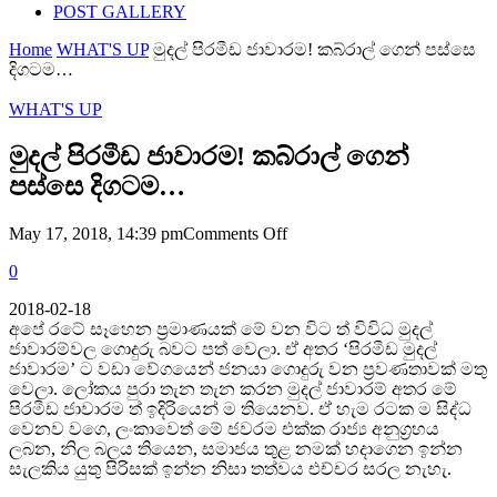
POST GALLERY
Home
WHAT'S UP
මුදල් පිරමීඩ ජාවාරම! කබ්රාල් ගෙන් පස්සෙ
දිගටම…
WHAT'S UP
මුදල් පිරමීඩ ජාවාරම! කබ්රාල් ගෙන්
පස්සෙ දිගටම…
on
May 17, 2018, 14:39 pm
Comments Off
මුදල්
0
පිරමීඩ
ජාවාරම!
2018-02-18
කබ්රාල්
අපේ රටේ සෑහෙන ප්‍රමාණයක් මේ වන විට ත් විවිධ මුදල්
ගෙන්
ජාවාරම්වල ගොදුරු බවට පත් වෙලා. ඒ අතර ‘පිරමීඩ මුදල්
පස්සෙ
ජාවාරම’ ට වඩා වේගයෙන් ජනයා ගොදුරු වන ප්‍රවණතාවක් මතු
දිගටම…
වෙලා. ලෝකය පුරා තැන තැන කරන මුදල් ජාවාරම් අතර මේ
පිරමීඩ ජාවාරම ත් ඉදිරියෙන් ම තියෙනව. ඒ හැම රටක ම සිද්ධ
වෙනව වගෙ, ලංකාවෙත් මේ ජවරම එක්ක රාජ්‍ය අනුග්‍රහය
ලබන, නිල බලය තියෙන, සමාජය තුළ නමක් හදාගෙන ඉන්න
සැලකිය යුතු පිරිසක් ඉන්න නිසා තත්වය එච්චර සරල නැහැ.