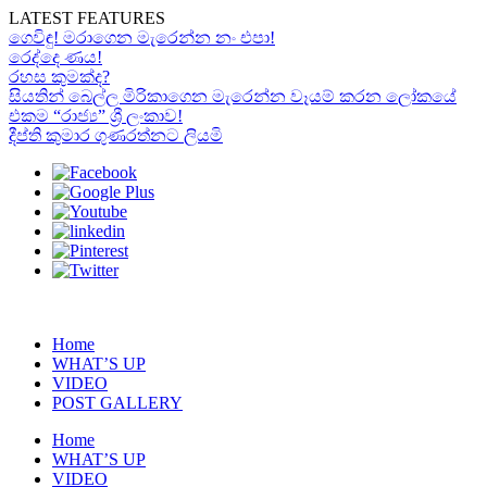
LATEST FEATURES
ගෙවිඳු! මරාගෙන මැරෙන්න නං එපා!
රෙද්දෙ ණය!
රහස කුමක්ද?
සියතින් බෙල්ල මිරිකාගෙන මැරෙන්න වෑයම් කරන ලෝකයේ
එකම “රාජ්‍ය” ශ්‍රී ලංකාව!
දීප්ති කුමාර ගුණරත්නට ලියමි
Home
WHAT’S UP
VIDEO
POST GALLERY
Home
WHAT’S UP
VIDEO