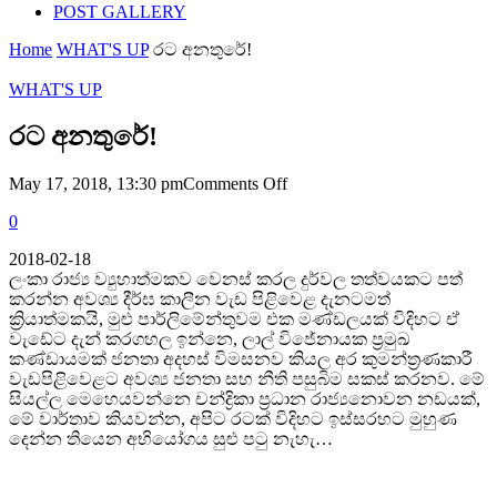
POST GALLERY
Home
WHAT'S UP
රට අනතුරේ!
WHAT'S UP
රට අනතුරේ!
on
May 17, 2018, 13:30 pm
Comments Off
රට
0
අනතුරේ!
2018-02-18
ලංකා රාජ්‍ය ව්‍යුහාත්මකව වෙනස් කරල දුර්වල තත්වයකට පත්
කරන්න අවශ්‍ය දීර්ඝ කාලීන වැඩ පිළිවෙළ දැනටමත්
ක්‍රියාත්මකයි, මුළු පාර්ලිමේන්තුවම එක මණ්ඩලයක් විදිහට ඒ
වැඩේට දැන් කරගහල ඉන්නෙ, ලාල් විජේනායක ප්‍රමුඛ
කණ්ඩායමක් ජනතා අදහස් විමසනව කියල අර කුමන්ත්‍රණකාරී
වැඩපිළිවෙළට අවශ්‍ය ජනතා සහ නීති පසුබිම සකස් කරනව. මේ
සියල්ල මෙහෙයවන්නෙ චන්ද්‍රිකා ප්‍රධාන රාජ්‍යනොවන නඩයක්,
මේ වාර්තාව කියවන්න, අපිට රටක් විදිහට ඉස්සරහට මුහුණ
දෙන්න තියෙන අභියෝගය සුළු පටු නැහැ…