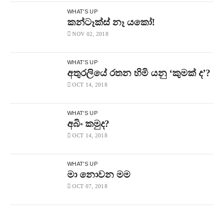
WHAT'S UP
කන්ටෑක්ස් නෑ යකෝ!
NOV 02, 2018
WHAT'S UP
අතුරලියේ රතන හිමි යනු ‘කුමක් ද’?
OCT 14, 2018
WHAT'S UP
අබිං කමුද?
OCT 14, 2018
WHAT'S UP
මා නොවන මම
OCT 07, 2018