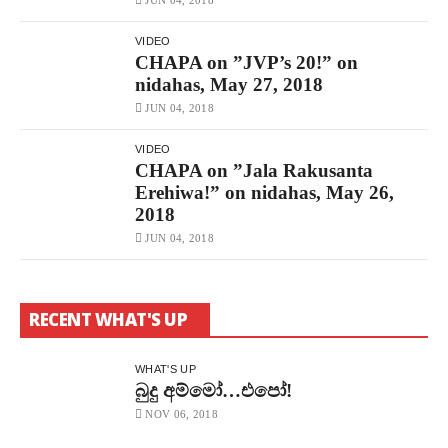
VIDEO
CHAPA on ”JVP’s 20!” on
nidahas, May 27, 2018
JUN 04, 2018
VIDEO
CHAPA on ”Jala Rakusanta
Erehiwa!” on nidahas, May 26,
2018
JUN 04, 2018
RECENT WHAT'S UP
WHAT'S UP
බුදු අම්මෝ…එපෝ!
NOV 06, 2018