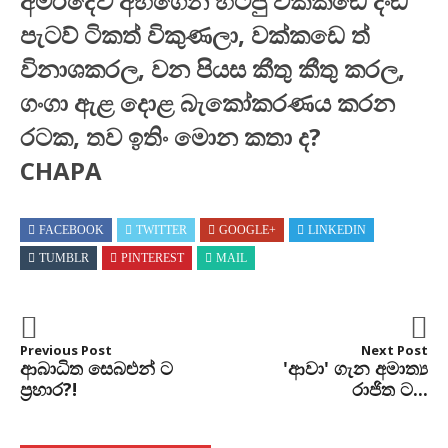
අමරදේව අහගෙන හිටපු වක්කඩේ දංඩි
පැටව් ටිකත් විකුණලා, වක්කඩෙ ත්
විනාශකරල, වන පියස කීතු කීතු කරල,
ගංගා ඇළ දොළ බැකෝකරණය කරන
රටක, තව ඉතිං මොන කතා ද?
CHAPA
FACEBOOK
TWITTER
GOOGLE+
LINKEDIN
TUMBLR
PINTEREST
MAIL
Previous Post
Next Post
ආබාධිත සෙබළුන් ට
'ආවා' ගැන අමාත්‍ය
ප්‍රහාර?!
රාජිත ට...