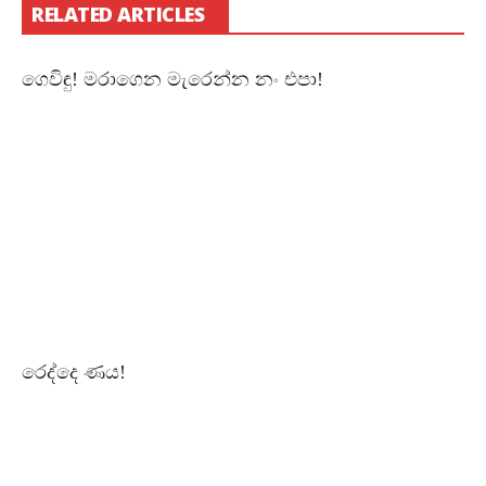
RELATED ARTICLES
ගෙවිඳු! මරාගෙන මැරෙන්න නං එපා!
රෙද්දෙ ණය!