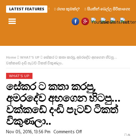
රහස කුමක්ද?
සියතින් බෙල්ල මිරිකාගෙන මැරෙන
LATEST FEATURES
Home
WHAT'S UP
සේකර ට කතා කරපු, අමරදේව අහගෙන හිටපු…
වක්කඩේ දංඩි පැටව් ටිකත් විකුණලා..
WHAT'S UP
සේකර ට කතා කරපු,
අමරදේව අහගෙන හිටපු…
වක්කඩේ දංඩි පැටව් ටිකත්
විකුණලා..
On
Nov 05, 2016, 13:56 Pm
Comments Off
0