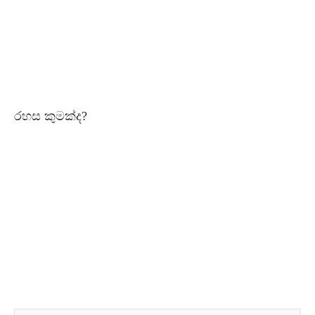
රහස කුමක්ද?