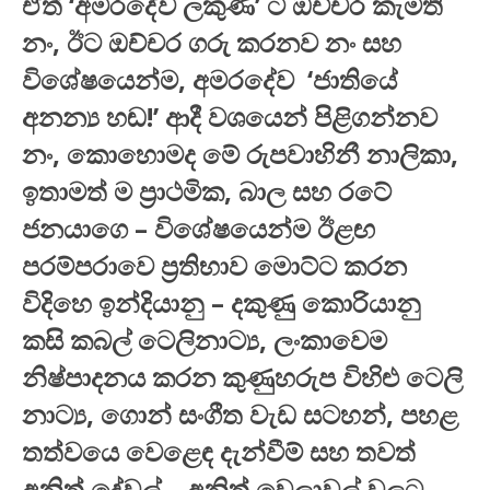
ඒත් ‘අමරදේව ලකුණ’ ට ඔච්චර කැමති
නං, ඊට ඔච්චර ගරු කරනව නං සහ
විශේෂයෙන්ම, අමරදේව ‘ජාතියේ
අනන්‍ය හඬ!’ ආදී වශයෙන් පිළිගන්නව
නං, කොහොමද මේ රුපවාහිනී නාලිකා,
ඉතාමත් ම ප්‍රාථමික, බාල සහ රටේ
ජනයාගෙ – විශේෂයෙන්ම ඊළඟ
පරම්පරාවෙ ප්‍රතිභාව මොට්ට කරන
විදිහෙ ඉන්දියානු – දකුණු කොරියානු
කසි කබල් ටෙලිනාට්‍ය, ලංකාවෙම
නිෂ්පාදනය කරන කුණුහරුප විහිළු ටෙලි
නාට්‍ය, ගොන් සංගීත වැඩ සටහන්, පහළ
තත්වයෙ වෙළෙඳ දැන්වීම් සහ තවත්
අනිත් දේවල් – අනිත් වෙලාවල් වලට