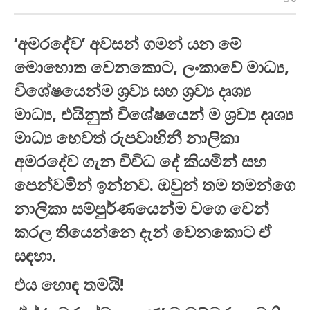
සේකර
ට
කතා
කරපු,
‘අමරදේව’ අවසන් ගමන් යන මේ
අමරදේව
අහගෙන
මොහොත වෙනකොට, ලංකාවේ මාධ්‍ය,
හිටපු…
වක්කඩේ
විශේෂයෙන්ම ශ්‍රව්‍ය සහ ශ්‍රව්‍ය දෘශ්‍ය
දංඩි
පැටව්
මාධ්‍ය, එයිනුත් විශේෂයෙන් ම ශ්‍රව්‍ය දෘශ්‍ය
ටිකත්
විකුණලා..
මාධ්‍ය හෙවත් රුපවාහිනී නාලිකා
අමරදේව ගැන විවිධ දේ කියමින් සහ
පෙන්වමින් ඉන්නව. ඔවුන් තම තමන්ගෙ
නාලිකා සම්පුර්ණයෙන්ම වගෙ වෙන්
කරල තියෙන්නෙ දැන් වෙනකොට ඒ
සඳහා.
එය හොඳ තමයි!