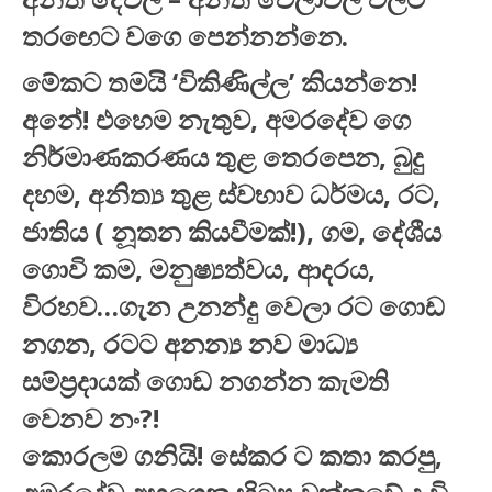
තරඟෙට වගෙ පෙන්නන්නෙ.
මේකට තමයි ‘විකිණිල්ල’ කියන්නෙ!
අනේ! එහෙම නැතුව, අමරදේව ගෙ
නිර්මාණකරණය තුළ තෙරපෙන, බුදු
දහම, අනිත්‍ය තුළ ස්වභාව ධර්මය, රට,
ජාතිය ( නූතන කියවීමක්!), ගම, දේශීය
ගොවි කම, මනුෂ්‍යත්වය, ආදරය,
විරහව…ගැන උනන්දු වෙලා රට ගොඩ
නගන, රටට අනන්‍ය නව මාධ්‍ය
සම්ප්‍රදායක් ගොඩ නගන්න කැමති
වෙනව නං?!
කොරලම ගනියි! සේකර ට කතා කරපු,