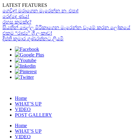
LATEST FEATURES
ගෙවිඳු! මරාගෙන මැරෙන්න නං එපා!
රෙද්දෙ ණය!
රහස කුමක්ද?
සියතින් බෙල්ල මිරිකාගෙන මැරෙන්න වෑයම් කරන ලෝකයේ
එකම “රාජ්‍ය” ශ්‍රී ලංකාව!
දීප්ති කුමාර ගුණරත්නට ලියමි
Home
WHAT’S UP
VIDEO
POST GALLERY
Home
WHAT’S UP
VIDEO