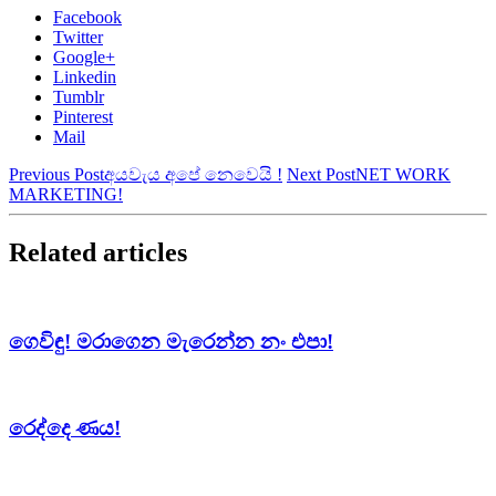
Facebook
Twitter
Google+
Linkedin
Tumblr
Pinterest
Mail
Previous Post
අයවැය අපේ නෙවෙයි !
Next Post
NET WORK
MARKETING!
Related articles
ගෙවිඳු! මරාගෙන මැරෙන්න නං එපා!
රෙද්දෙ ණය!