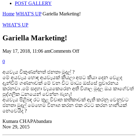
POST GALLERY
Home
WHAT'S UP
Gariella Marketing!
WHAT'S UP
Gariella Marketing!
on
May 17, 2018, 11:06 am
Comments Off
Gariella
0
Marketing!
අයවැය විකුණන්නත් ජනතා මුදල් ?
මේ අයවැය හොඳ අයවැයක් කියලා අපට කියා දෙන වෙළද
දැන්වීම් ගණනාවක් මේ වන විට මාධ්‍ය ඔස්සේ ප්‍රචාරනය
කරනවා .මේ සදහා වැයකෙරෙන අති විශාල මුදල ඔය කාගේවත්
පුද්ගලික ධනයෙන් වෙන්න බැහැ!
අයවැය පිළිබඳ රට තුළ විවෘත කතිකාවක් ඇති කරනු වෙනුවට
ජනතා මුදල් මෙහෙම විනාශ කරන එක රටට කරන හානියක්
නෙවෙයිද ?
Kumara CHAPAbandara
Nov 29, 2015